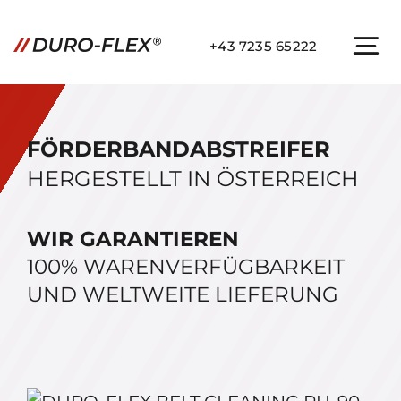
Zum
Inhalt
+43 7235 65222
To
springen
Na
STARTSEITE
FÖRDERBANDABSTREIFER
PRODUKTE
HERGESTELLT IN ÖSTERREICH
RESSOURCEN
WIR GARANTIEREN
KONTAKT
100% WARENVERFÜGBARKEIT
UND WELTWEITE LIEFERUNG