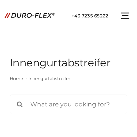
Zum
Inhalt
+43 7235 65222
To
springen
Na
STARTSEITE
PRODUKTE
Innengurtabstreifer
RESSOURCEN
Home
Innengurtabstreifer
KONTAKT
Suche
nach: