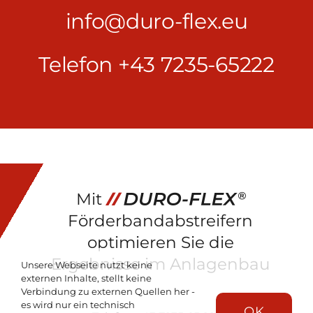
info@duro-flex.eu
Telefon +43 7235-65222
Mit
Förderbandabstreifern
optimieren Sie die
Ergebnisse im Anlagenbau
Unsere Webseite nutzt keine
externen Inhalte, stellt keine
Verbindung zu externen Quellen her -
es wird nur ein technisch
OK