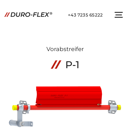
Zum
Inhalt
+43 7235 65222
To
springen
Na
STARTSEITE
Vorabstreifer
PRODUKTE
P-1
RESSOURCEN
KONTAKT